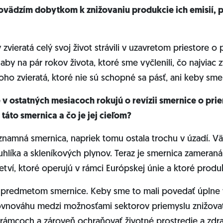
ovädzím dobytkom k znižovaniu produkcie ich emisií, 
 zvieratá celý svoj život strávili v uzavretom priestore o
aby na pár rokov života, ktoré sme vyčlenili, čo najviac z
toho zvieratá, ktoré nie sú schopné sa pásť, ani keby sme 
e v ostatných mesiacoch rokujú o revízii smernice o pr
táto smernica a čo je jej cieľom?
ýznamná smernica, napriek tomu ostala trochu v úzadí. Vä
 uhlíka a skleníkových plynov. Teraz je smernica zameraná
tví, ktoré operujú v rámci Európskej únie a ktoré produk
je predmetom smernice. Keby sme to mali povedať úplne
rovnováhu medzi možnosťami sektorov priemyslu znižovať
 rámcoch a zároveň ochraňovať životné prostredie a zdrav