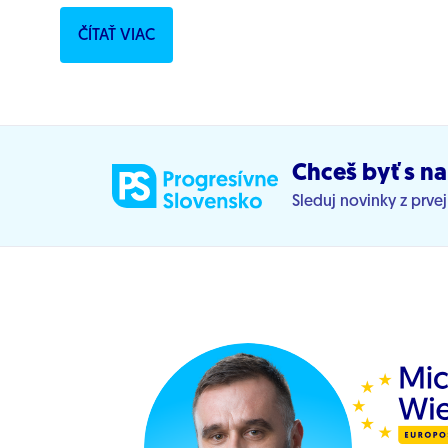
ohrozenie ochrany prírody a rozhodovacích...
ČÍTAŤ VIAC
Chceš byť s na
Sleduj novinky z prve