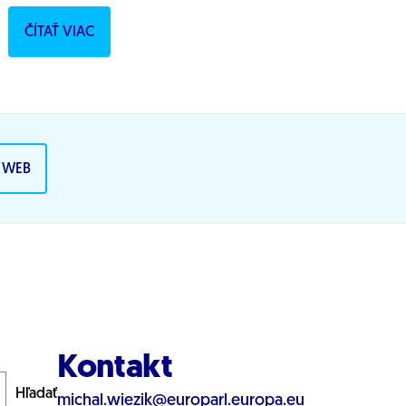
europoslanec Michal Wiezik. Prečo Michal
ČÍTAŤ VIAC
Wiezik...
A WEB
Kontakt
Hľadať
michal.wiezik@europarl.europa.eu