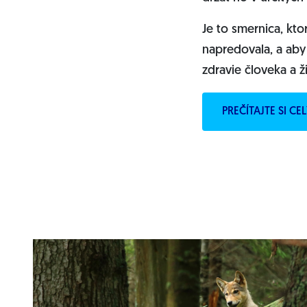
Je to smernica, kto
napredovala, a aby
zdravie človeka a ž
PREČÍTAJTE SI C