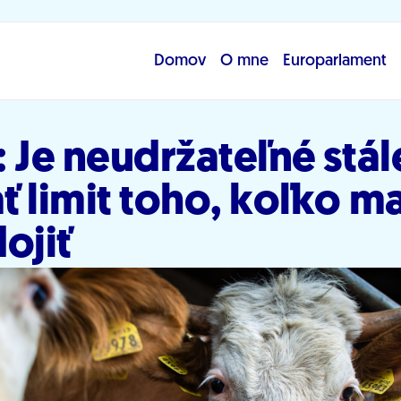
Domov
O mne
Europarlament
 Je neudržateľné stál
 limit toho, koľko m
ojiť