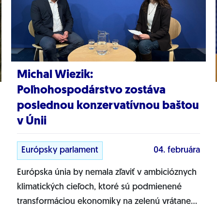
Michal Wiezik:
Poľnohospodárstvo zostáva
poslednou konzervatívnou baštou
v Únii
Európsky parlament
04. februára
Európska únia by nemala zľaviť v ambicióznych
klimatických cieľoch, ktoré sú podmienené
transformáciou ekonomiky na zelenú vrátane
posilňovania obehového...