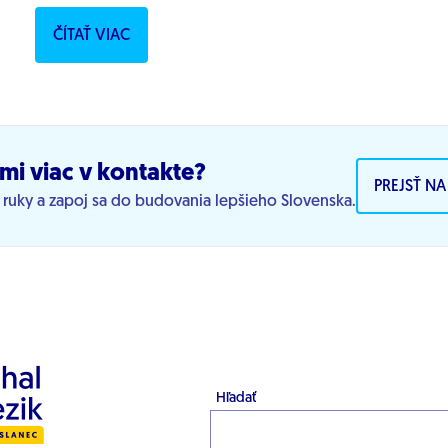
ČÍTAŤ VIAC
mi viac v kontakte?
PREJSŤ N
j ruky a zapoj sa do budovania lepšieho Slovenska.
Hľadať