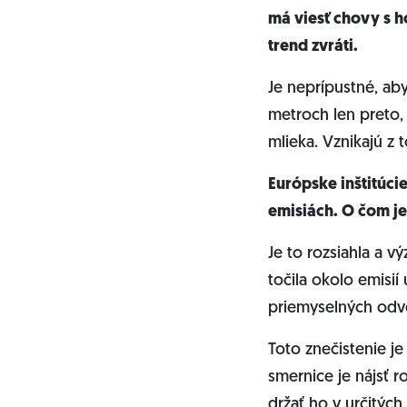
má viesť chovy s h
trend zvráti.
Je neprípustné, aby
metroch len preto, 
mlieka. Vznikajú z 
Európske inštitúci
emisiách. O čom je 
Je to rozsiahla a v
točila okolo emisií
priemyselných odve
Toto znečistenie 
smernice je nájsť 
držať ho v určitých