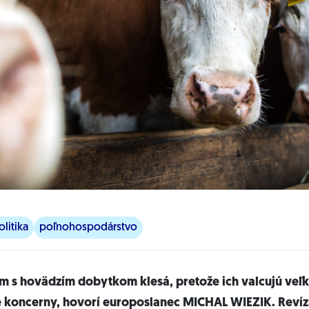
litika
poľnohospodárstvo
m s hovädzím dobytkom klesá, pretože ich valcujú veľ
koncerny, hovorí europoslanec MICHAL WIEZIK. Revízi