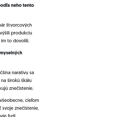
podľa neho tento
 pár štvorcových
výšili produkciu
im to dovolili.
iemyselných
čšina naratívu sa
 na širokú škálu
ujú znečistenie.
 všeobecne, cieľom
 svoje znečistenie,
ie ľudí.