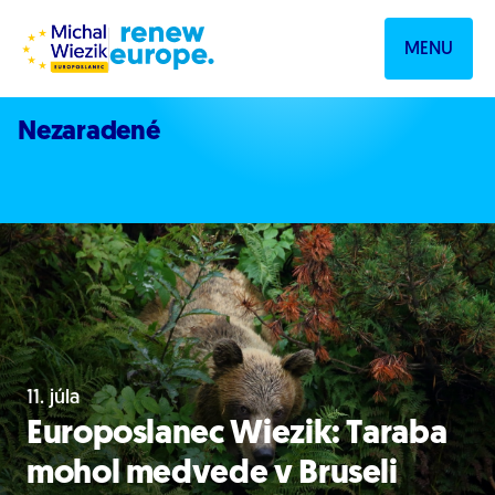
Prejsť na obsah
MENU
Nezaradené
11. júla
Europoslanec Wiezik: Taraba
mohol medvede v Bruseli