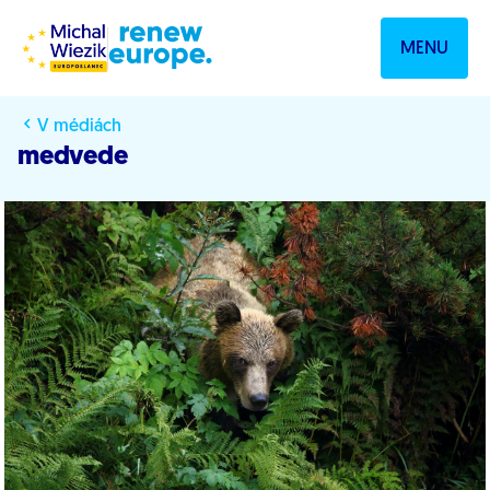
Prejsť na obsah
MENU
V médiách
medvede